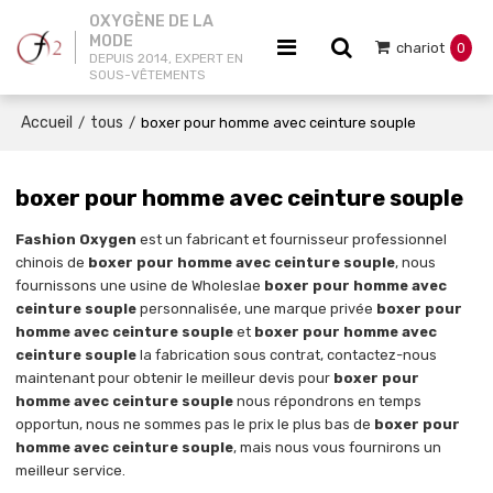
OXYGÈNE DE LA
MODE
chariot
0
DEPUIS 2014, EXPERT EN
SOUS-VÊTEMENTS
Accueil
tous
/
/
boxer pour homme avec ceinture souple
boxer pour homme avec ceinture souple
Fashion Oxygen
est un fabricant et fournisseur professionnel
chinois de
boxer pour homme avec ceinture souple
, nous
fournissons une usine de Wholeslae
boxer pour homme avec
ceinture souple
personnalisée, une marque privée
boxer pour
homme avec ceinture souple
et
boxer pour homme avec
ceinture souple
la fabrication sous contrat, contactez-nous
maintenant pour obtenir le meilleur devis pour
boxer pour
homme avec ceinture souple
nous répondrons en temps
opportun, nous ne sommes pas le prix le plus bas de
boxer pour
homme avec ceinture souple
, mais nous vous fournirons un
meilleur service.