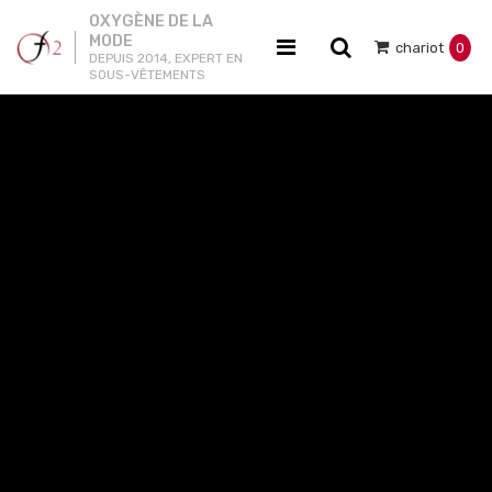
OXYGÈNE DE LA
MODE
chariot
0
DEPUIS 2014, EXPERT EN
SOUS-VÊTEMENTS