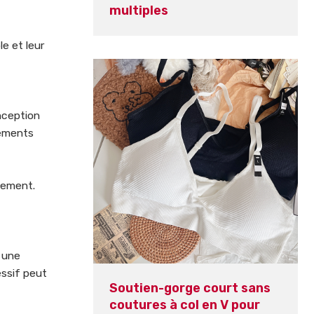
multiples
e et leur
nception
tements
vement.
e une
essif peut
Soutien-gorge court sans
coutures à col en V pour