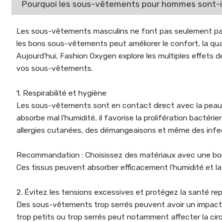
Pourquoi les sous-vêtements pour hommes sont-ils
Les sous-vêtements masculins ne font pas seulement partie
les bons sous-vêtements peut améliorer le confort, la qua
Aujourd'hui, Fashion Oxygen explore les multiples effets 
vos sous-vêtements.
1. Respirabilité et hygiène
Les sous-vêtements sont en contact direct avec la peau, s
absorbe mal l'humidité, il favorise la prolifération bact
allergies cutanées, des démangeaisons et même des infec
Recommandation : Choisissez des matériaux avec une bonne r
Ces tissus peuvent absorber efficacement l'humidité et la 
2. Évitez les tensions excessives et protégez la santé re
Des sous-vêtements trop serrés peuvent avoir un impact
trop petits ou trop serrés peut notamment affecter la ci