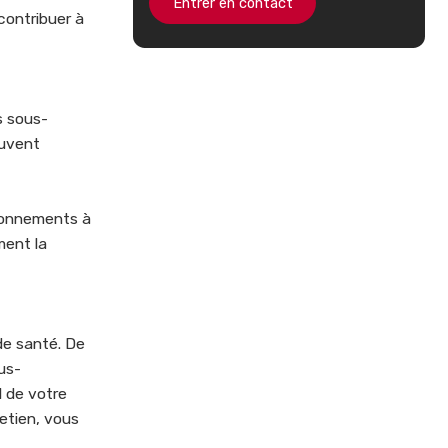
Entrer en contact
contribuer à
s sous-
euvent
ronnements à
ment la
de santé. De
ous-
l de votre
etien, vous