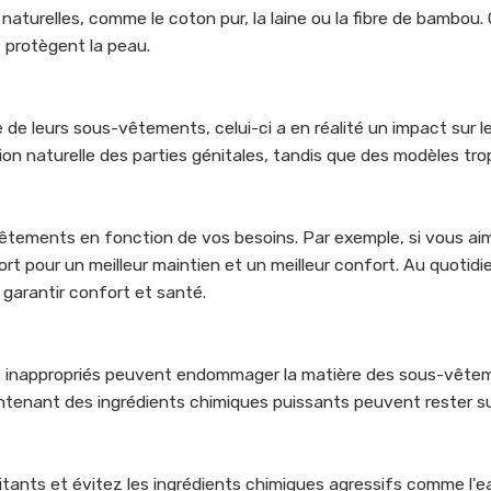
turelles, comme le coton pur, la laine ou la fibre de bambou. 
t protègent la peau.
e leurs sous-vêtements, celui-ci a en réalité un impact sur le
tion naturelle des parties génitales, tandis que des modèles tr
êtements en fonction de vos besoins. Par exemple, si vous ai
t pour un meilleur maintien et un meilleur confort. Au quotidi
 garantir confort et santé.
s inappropriés peuvent endommager la matière des sous-vête
ontenant des ingrédients chimiques puissants peuvent rester su
tants et évitez les ingrédients chimiques agressifs comme l'e