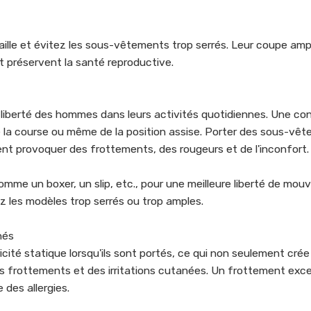
ille et évitez les sous-vêtements trop serrés. Leur coupe ampl
et préservent la santé reproductive.
liberté des hommes dans leurs activités quotidiennes. Une co
de la course ou même de la position assise. Porter des sous-vê
nt provoquer des frottements, des rougeurs et de l'inconfort.
mme un boxer, un slip, etc., pour une meilleure liberté de mou
z les modèles trop serrés ou trop amples.
nés
ité statique lorsqu'ils sont portés, ce qui non seulement cré
s frottements et des irritations cutanées. Un frottement exc
des allergies.