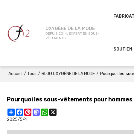
FABRICA
OXYGÈNE DE LA MODE
DEPUIS 2014, EXPERT EN SOUS-
VÊTEMENTS
SOUTIEN
/
/
/
Pourquoi les sou
Accueil
tous
BLOG OXYGÈNE DE LA MODE
Pourquoi les sous-vêtements pour hommes so
Share
Facebook
Pinterest
Mastodon
WhatsApp
X
2025/5/4