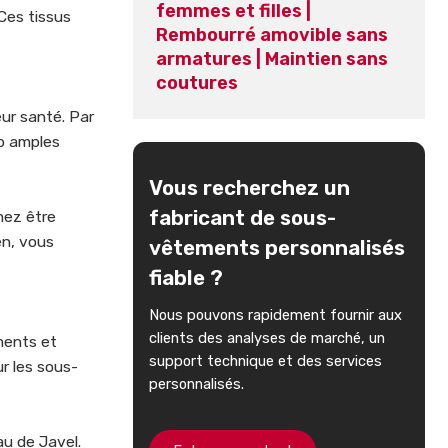
femmes et filles |
Ces tissus
Rembourré amovible sans
armatures | Maintien sans
coutures
ur santé. Par
op amples
Vous recherchez un
fabricant de sous-
mez être
en, vous
vêtements personnalisés
fiable ?
Nous pouvons rapidement fournir aux
clients des analyses de marché, un
ments et
support technique et des services
r les sous-
personnalisés.
au de Javel.