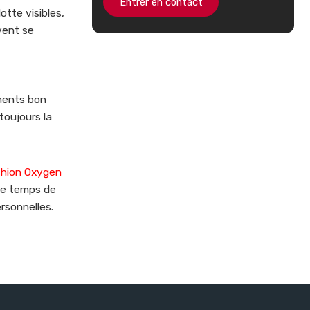
Entrer en contact
tte visibles,
vent se
ements bon
toujours la
hion Oxygen
 le temps de
rsonnelles.