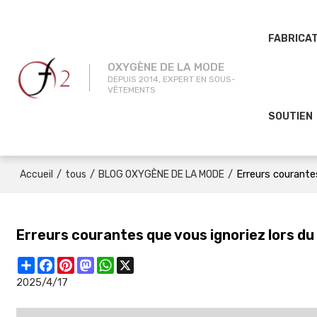
FABRICA
OXYGÈNE DE LA MODE
DEPUIS 2014, EXPERT EN SOUS-
VÊTEMENTS
SOUTIEN
/
/
/
Erreurs courant
Accueil
tous
BLOG OXYGÈNE DE LA MODE
Erreurs courantes que vous ignoriez lors 
Share
Facebook
Pinterest
Mastodon
WhatsApp
X
2025/4/17