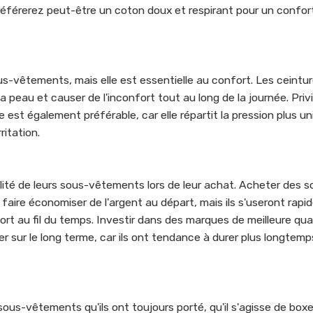
référerez peut-être un coton doux et respirant pour un confor
ous-vêtements, mais elle est essentielle au confort. Les ceintu
peau et causer de l'inconfort tout au long de la journée. Priv
ge est également préférable, car elle répartit la pression plus 
rritation.
té de leurs sous-vêtements lors de leur achat. Acheter des s
ire économiser de l'argent au départ, mais ils s'useront rapi
fort au fil du temps. Investir dans des marques de meilleure qua
r sur le long terme, car ils ont tendance à durer plus longtemp
-vêtements qu'ils ont toujours porté, qu'il s'agisse de boxer