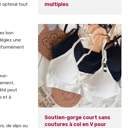
multiples
t optimal tout
res bon
ilégiez une
uniformément
ous-
dement,
lité peut
s et à
Soutien-gorge court sans
coutures à col en V pour
s, de slips ou