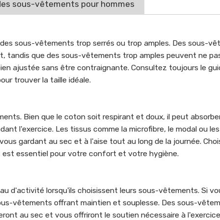
ix des sous-vêtements pour hommes
r des sous-vêtements trop serrés ou trop amples. Des sous-v
ort, tandis que des sous-vêtements trop amples peuvent ne pas o
bien ajustée sans être contraignante. Consultez toujours le guid
ur trouver la taille idéale.
nts. Bien que le coton soit respirant et doux, il peut absorber
dant l'exercice. Les tissus comme la microfibre, le modal ou l
us gardant au sec et à l'aise tout au long de la journée. Chois
s est essentiel pour votre confort et votre hygiène.
d'activité lorsqu'ils choisissent leurs sous-vêtements. Si vo
s-vêtements offrant maintien et souplesse. Des sous-vêtem
ont au sec et vous offriront le soutien nécessaire à l'exercice