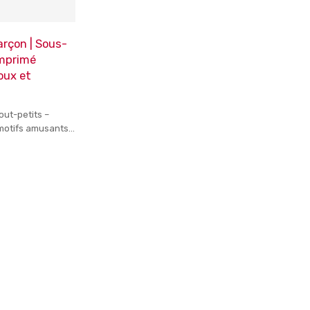
arçon | Sous-
imprimé
oux et
out-petits –
 motifs amusants