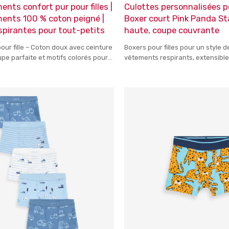
nts confort pur pour filles |
Culottes personnalisées pou
ents 100 % coton peigné |
Boxer court Pink Panda Sta
spirantes pour tout-petits
haute, coupe couvrante
pour fille – Coton doux avec ceinture
Boxers pour filles pour un style d
upe parfaite et motifs colorés pour
vêtements respirants, extensible
pour le sport et les loisirs