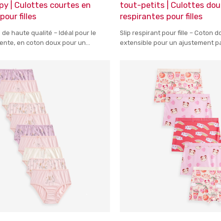
y | Culottes courtes en
tout-petits | Culottes do
our filles
respirantes pour filles
e de haute qualité – Idéal pour le
Slip respirant pour fille – Coton 
tente, en coton doux pour un
extensible pour un ajustement pa
u long de la journée
motifs amusants pour les filles