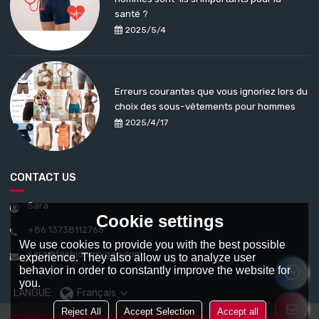
santé ?
2025/5/4
Erreurs courantes que vous ignoriez lors du
choix des sous-vêtements pour hommes
2025/4/17
CONTACT US
Sara
Cookie settings
+86 13738112766
We use cookies to provide you with the best possible
sara@fashionoxygen.com
experience. They also allow us to analyze user
behavior in order to constantly improve the website for
you.
LANGUE:
Français
Reject All
Accept Selection
Accept all