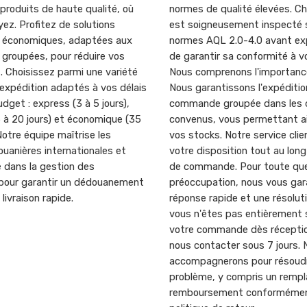
produits de haute qualité, où
normes de qualité élevées. C
ez. Profitez de solutions
est soigneusement inspecté s
n économiques, adaptées aux
normes AQL 2.0-4.0 avant exp
roupées, pour réduire vos
de garantir sa conformité à v
t. Choisissez parmi une variété
Nous comprenons l'importance
expédition adaptés à vos délais
Nous garantissons l'expéditio
udget : express (3 à 5 jours),
commande groupée dans les d
 à 20 jours) et économique (35
convenus, vous permettant ai
 Notre équipe maîtrise les
vos stocks. Notre service clie
uanières internationales et
votre disposition tout au lon
 dans la gestion des
de commande. Pour toute que
our garantir un dédouanement
préoccupation, nous vous gar
 livraison rapide.
réponse rapide et une résoluti
vous n'êtes pas entièrement 
votre commande dès réception
nous contacter sous 7 jours.
accompagnerons pour résoud
problème, y compris un remp
remboursement conformémen