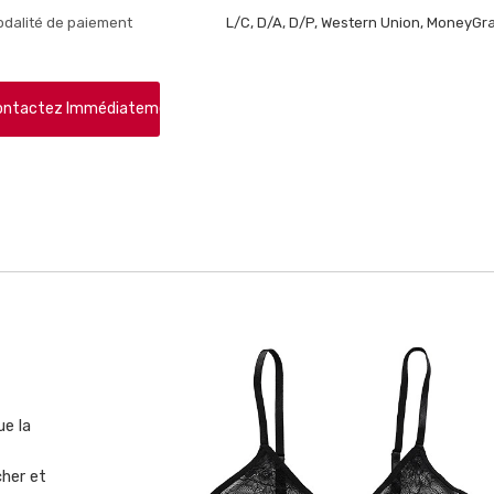
dalité de paiement
L/C, D/A, D/P, Western Union, MoneyGra
ontactez Immédiatement
t
ue la
cher et