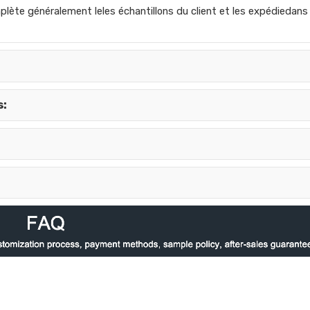
mplète généralement le
les échantillons du client et les expédie
dans 
s
: