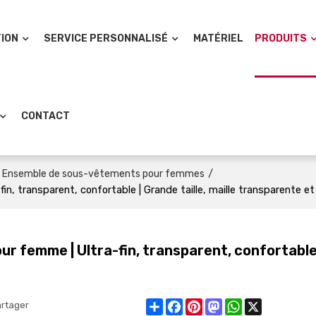
TION
SERVICE PERSONNALISÉ
MATÉRIEL
PRODUITS
CONTACT
/
Ensemble de sous-vêtements pour femmes
, transparent, confortable | Grande taille, maille transparente e
r femme | Ultra-fin, transparent, confortable
Share
Facebook
Pinterest
Mastodon
WhatsApp
X
rtager