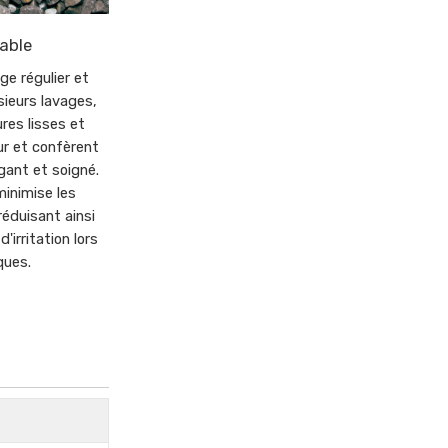
able
ge régulier et
sieurs lavages,
ures lisses et
ur et confèrent
ant et soigné.
minimise les
éduisant ainsi
'irritation lors
ques.