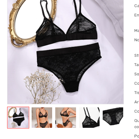
Ca
En
M
No
St
Ta
So
Co
Ti
Ar
Co
Qu
c
Po