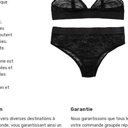
tique
t,
Des
joutent
bes,
te.
rie est
sées et
les
ien et
n
Garantie
 vers diverses destinations à
Nous garantissons que tous le
onde, vous garantissant ainsi un
votre commande groupée rép