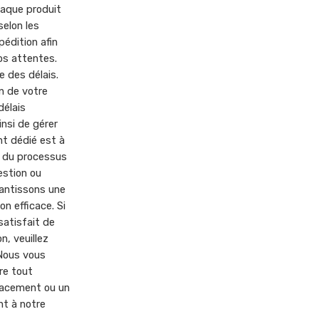
haque produit
elon les
édition afin
os attentes.
 des délais.
n de votre
élais
nsi de gérer
nt dédié est à
g du processus
stion ou
antissons une
on efficace. Si
satisfait de
, veuillez
 Nous vous
re tout
lacement ou un
t à notre