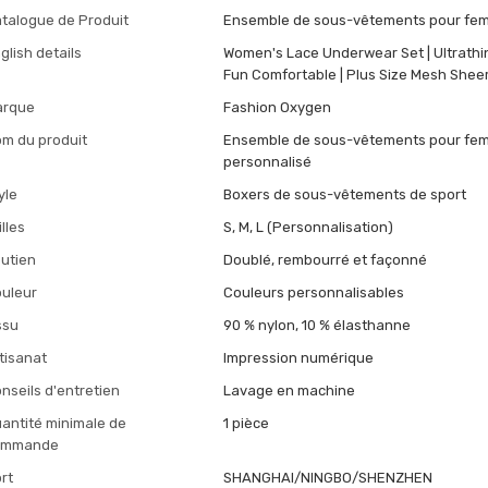
talogue de Produit
Ensemble de sous-vêtements pour fe
glish details
Women's Lace Underwear Set | Ultrathi
Fun Comfortable | Plus Size Mesh Shee
arque
Fashion Oxygen
m du produit
Ensemble de sous-vêtements pour fe
personnalisé
yle
Boxers de sous-vêtements de sport
illes
S, M, L (Personnalisation)
utien
Doublé, rembourré et façonné
uleur
Couleurs personnalisables
ssu
90 % nylon, 10 % élasthanne
tisanat
Impression numérique
nseils d'entretien
Lavage en machine
antité minimale de
1 pièce
ommande
rt
SHANGHAI/NINGBO/SHENZHEN