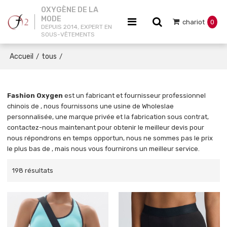
OXYGÈNE DE LA
MODE
chariot
0
DEPUIS 2014, EXPERT EN
SOUS-VÊTEMENTS
Accueil
tous
/
/
Fashion Oxygen
est un fabricant et fournisseur professionnel
chinois de
, nous fournissons une usine de Wholeslae
personnalisée, une marque privée
et
la fabrication sous contrat,
contactez-nous maintenant pour obtenir le meilleur devis pour
nous répondrons en temps opportun, nous ne sommes pas le prix
le plus bas de
, mais nous vous fournirons un meilleur service.
198 résultats