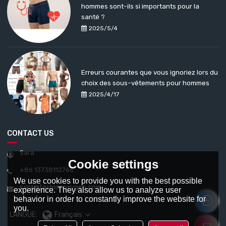
hommes sont-ils si importants pour la
santé ?
2025/5/4
Erreurs courantes que vous ignoriez lors du
choix des sous-vêtements pour hommes
2025/4/17
CONTACT US
Sara
Cookie settings
+86 13738112766
We use cookies to provide you with the best possible
sara@fashionoxygen.com
experience. They also allow us to analyze user
behavior in order to constantly improve the website for
you.
LANGUE:
Français