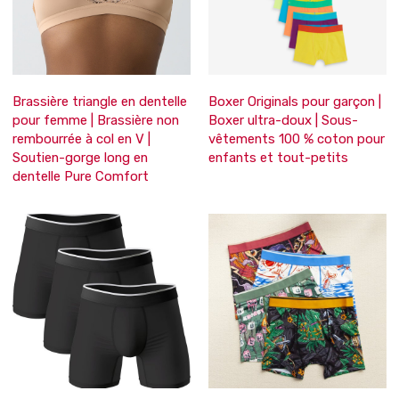
Brassière triangle en dentelle
Boxer Originals pour garçon |
pour femme | Brassière non
Boxer ultra-doux | Sous-
rembourrée à col en V |
vêtements 100 % coton pour
Soutien-gorge long en
enfants et tout-petits
dentelle Pure Comfort