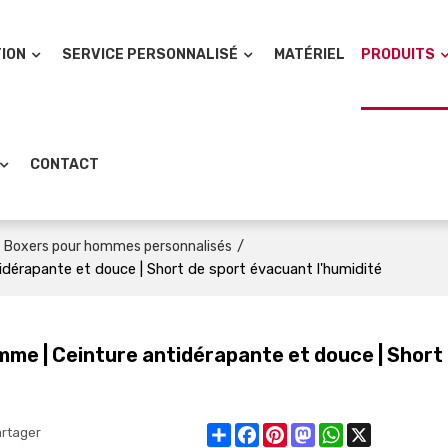
TION
SERVICE PERSONNALISÉ
MATÉRIEL
PRODUITS
CONTACT
/
Boxers pour hommes personnalisés
dérapante et douce | Short de sport évacuant l'humidité
me | Ceinture antidérapante et douce | Short
Share
Facebook
Pinterest
Mastodon
WhatsApp
X
rtager