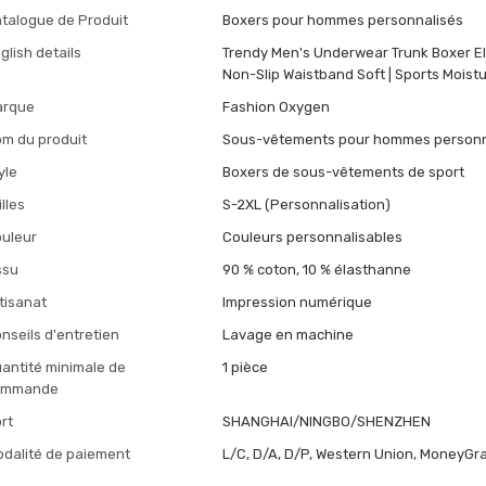
talogue de Produit
Boxers pour hommes personnalisés
glish details
Trendy Men's Underwear Trunk Boxer Ela
Non-Slip Waistband Soft | Sports Moist
arque
Fashion Oxygen
m du produit
Sous-vêtements pour hommes personn
yle
Boxers de sous-vêtements de sport
illes
S-2XL (Personnalisation)
uleur
Couleurs personnalisables
ssu
90 % coton, 10 % élasthanne
tisanat
Impression numérique
nseils d'entretien
Lavage en machine
antité minimale de
1 pièce
ommande
rt
SHANGHAI/NINGBO/SHENZHEN
dalité de paiement
L/C, D/A, D/P, Western Union, MoneyGra