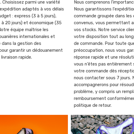
t. Choisissez parmi une variété
Nous comprenons l'importance
expédition adaptés à vos délais
Nous garantissons l'expéditio
udget : express (3 à 5 jours),
commande groupée dans les d
 à 20 jours) et économique (35
convenus, vous permettant ai
 Notre équipe maîtrise les
vos stocks. Notre service clie
uanières internationales et
votre disposition tout au lon
 dans la gestion des
de commande. Pour toute que
our garantir un dédouanement
préoccupation, nous vous gar
 livraison rapide.
réponse rapide et une résoluti
vous n'êtes pas entièrement 
votre commande dès réception
nous contacter sous 7 jours.
accompagnerons pour résoud
problème, y compris un remp
remboursement conformémen
politique de retour.