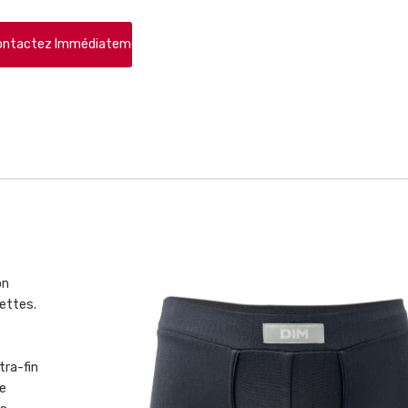
ontactez Immédiatement
on
uettes.
tra-fin
de