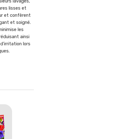
sieurs lavages,
ures lisses et
ur et confèrent
ant et soigné.
minimise les
éduisant ainsi
'irritation lors
ques.