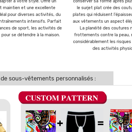
dapter à votre style. Offre un
conserver sa forme après plu
t maintien et une excellente
le surjet plat crée des cout
idéal pour diverses activités, du
plates qui réduisent l'épaisse
ntraînements intensifs. Parfait
aux vêtements un aspect élég
ances de sport, les activités de
La planéité des coutures 
ou pour se détendre à la maison.
frottements contre la peau, r
considérablement les risques d
des activités physi
 de sous-vêtements personnalisés :