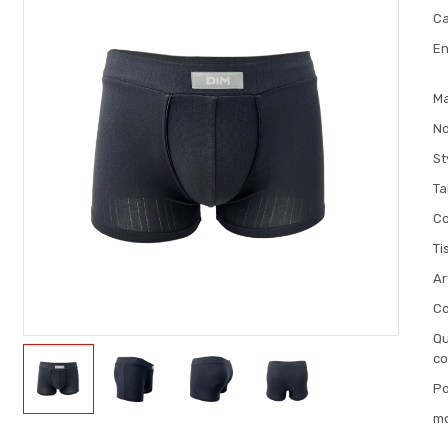
Ca
En
M
No
St
Ta
Co
Ti
Ar
Co
Qu
c
Po
mo