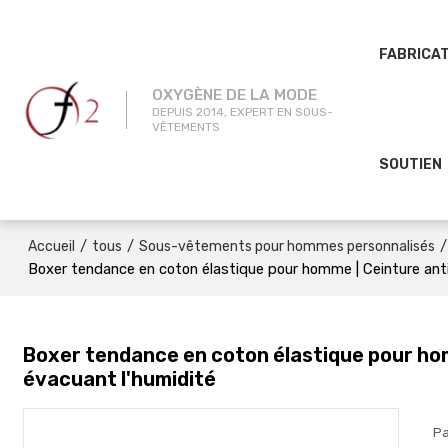
FABRICA
OXYGÈNE DE LA MODE
DEPUIS 2014, EXPERT EN SOUS-
VÊTEMENTS
SOUTIEN
/
/
/
Accueil
tous
Sous-vêtements pour hommes personnalisés
Boxer tendance en coton élastique pour homme | Ceinture anti
Boxer tendance en coton élastique pour hom
évacuant l'humidité
Pa