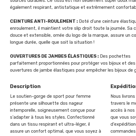
sources durables. Ce tissu est non seulement super doux ma
également respirant, antistatique et extrêmement confortab
CEINTURE ANTI-ROULEMENT :
Doté d'une ceinture élastiqu
enroulement, il maintient votre slip droit toute la journée. Sa 
douce et extensible, ornée du logo de la marque, assure un c
longue durée, quelle que soit la situation !
OUVERTURES DE JAMBES ÉLASTIQUES :
Des pochettes
parfaitement proportionnées pour protéger vos bijoux et des
ouvertures de jambe élastiques pour empêcher les bijoux de gl
Description
Expéditio
Le soutien-gorge de sport pour femme
Nous livrons
présente une silhouette dos nageur
travers le m
intemporelle, soigneusement conçue pour
accès à nos 
s'adapter à tous les styles. Confectionné
que vous soy
dans un tissu respirant et ultra-léger, il
d'expéditio
assure un confort optimal, que vous soyez à
commandes g