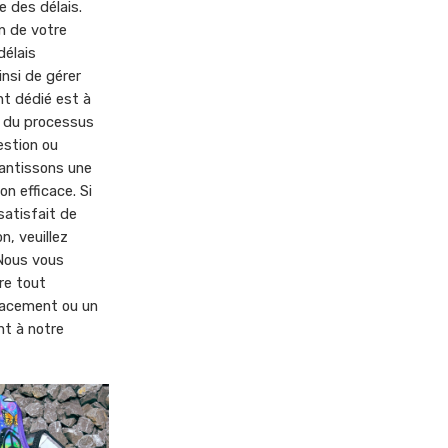
 des délais.
n de votre
élais
nsi de gérer
nt dédié est à
g du processus
stion ou
antissons une
on efficace. Si
satisfait de
, veuillez
 Nous vous
re tout
lacement ou un
t à notre