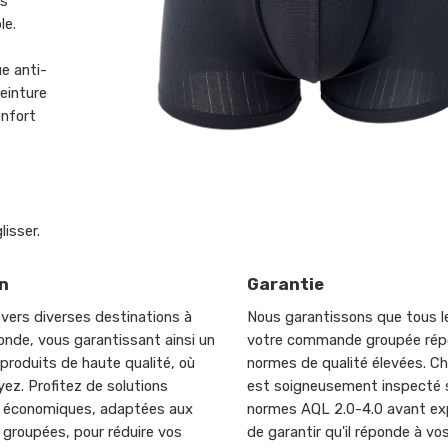
is
le.
e anti-
ceinture
onfort
isser.
n
Garantie
 vers diverses destinations à
Nous garantissons que tous le
onde, vous garantissant ainsi un
votre commande groupée rép
produits de haute qualité, où
normes de qualité élevées. C
ez. Profitez de solutions
est soigneusement inspecté s
n économiques, adaptées aux
normes AQL 2.0-4.0 avant exp
roupées, pour réduire vos
de garantir qu'il réponde à vo