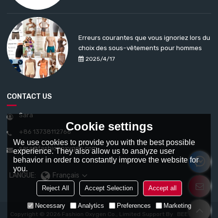
Erreurs courantes que vous ignoriez lors du
choix des sous-vêtements pour hommes
2025/4/17
CONTACT US
Sara
Cookie settings
+86 13738112766
We use cookies to provide you with the best possible
sara@fashionoxygen.com
experience. They also allow us to analyze user
behavior in order to constantly improve the website for
you.
LANGUE:
Français
Reject All
Accept Selection
Accept all
Necessary
Analytics
Preferences
Marketing
Copyright © 2026
Fashion Oxygen Co., Limited
Support By
BEE Cloud